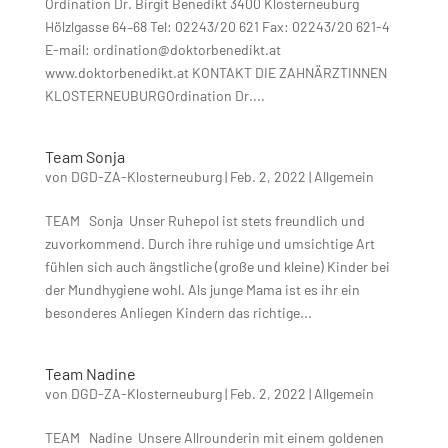
Ordination Dr. Birgit Benedikt 3400 Klosterneuburg
Hölzlgasse 64–68 Tel: 02243/20 621 Fax: 02243/20 621-4
E-mail: ordination@doktorbenedikt.at
www.doktorbenedikt.at KONTAKT DIE ZAHNÄRZTINNEN
KLOSTERNEUBURGOrdination Dr....
Team Sonja
von
DGD-ZA-Klosterneuburg
|
Feb. 2, 2022
|
Allgemein
TEAM Sonja Unser Ruhepol ist stets freundlich und
zuvorkommend. Durch ihre ruhige und umsichtige Art
fühlen sich auch ängstliche (große und kleine) Kinder bei
der Mundhygiene wohl. Als junge Mama ist es ihr ein
besonderes Anliegen Kindern das richtige...
Team Nadine
von
DGD-ZA-Klosterneuburg
|
Feb. 2, 2022
|
Allgemein
TEAM Nadine Unsere Allrounderin mit einem goldenen