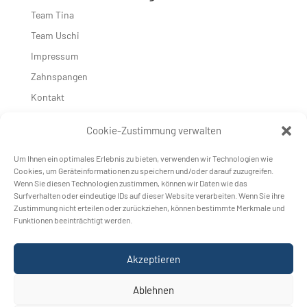
Team Tina
Team Uschi
Impressum
Zahnspangen
Kontakt
Neueste Kommentare
Cookie-Zustimmung verwalten
Es sind keine Kommentare vorhanden.
Um Ihnen ein optimales Erlebnis zu bieten, verwenden wir Technologien wie
Cookies, um Geräteinformationen zu speichern und/oder darauf zuzugreifen.
Wenn Sie diesen Technologien zustimmen, können wir Daten wie das
Surfverhalten oder eindeutige IDs auf dieser Website verarbeiten. Wenn Sie ihre
Zustimmung nicht erteilen oder zurückziehen, können bestimmte Merkmale und
Funktionen beeinträchtigt werden.
DIE ZAHNÄRZTINNEN KLOSTERNEUBURG
ORDINATION
­DR. BENEDIKT
Akzeptieren
3400 Klosterneuburg
Hölzlgasse 64–68
Ablehnen
Tel. 02243/20 621