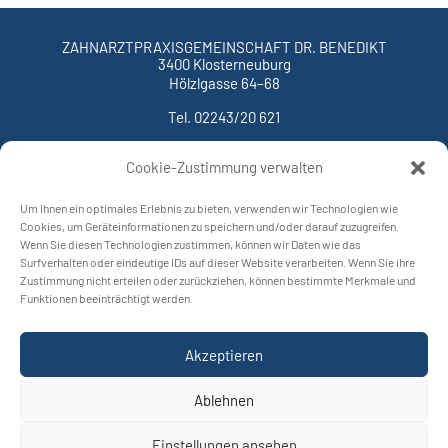
ZAHNARZTPRAXISGEMEINSCHAFT
­DR. BENEDIKT
3400 Klosterneuburg
Hölzlgasse 64–68
Tel. 02243/20 621
Kontakt
Datenschutz
Impressum
Cookie-Zustimmung verwalten
Um Ihnen ein optimales Erlebnis zu bieten, verwenden wir Technologien wie
Cookies, um Geräteinformationen zu speichern und/oder darauf zuzugreifen.
Wenn Sie diesen Technologien zustimmen, können wir Daten wie das
Surfverhalten oder eindeutige IDs auf dieser Website verarbeiten. Wenn Sie ihre
Zustimmung nicht erteilen oder zurückziehen, können bestimmte Merkmale und
Funktionen beeinträchtigt werden.
DIE ZAHNÄRZTINNEN KLOSTERNEUBURG
ORDINATION
­DR. BENEDIKT
Akzeptieren
3400 Klosterneuburg
Hölzlgasse 64–68
Ablehnen
Tel. 02243/20 621
Einstellungen ansehen